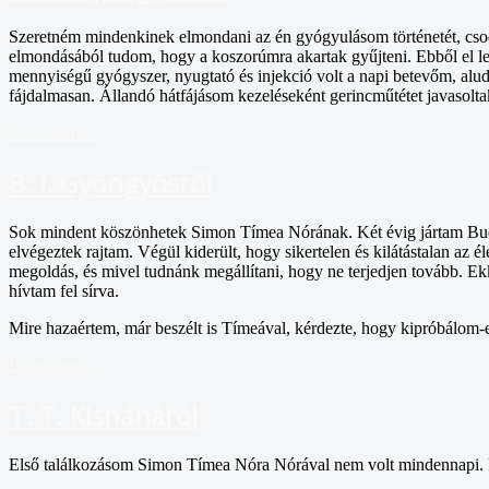
Szeretném mindenkinek elmondani az én gyógyulásom történetét, csodá
elmondásából tudom, hogy a koszorúmra akartak gyűjteni. Ebből el leh
mennyiségű gyógyszer, nyugtató és injekció volt a napi betevőm, alu
fájdalmasan. Állandó hátfájásom kezeléseként gerincműtétet javasolta
Bővebben ...
B. I. Gyöngyösről
Sok mindent köszönhetek Simon Tímea Nórának. Két évig jártam Budap
elvégeztek rajtam. Végül kiderült, hogy sikertelen és kilátástalan az
megoldás, és mivel tudnánk megállítani, hogy ne terjedjen tovább. E
hívtam fel sírva.
Mire hazaértem, már beszélt is Tímeával, kérdezte, hogy kipróbálom-e
Bővebben ...
T. T. Kisnánáról
Első találkozásom Simon Tímea Nóra Nórával nem volt mindennapi