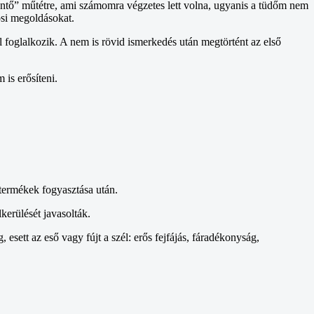
mentő” műtétre, ami számomra végzetes lett volna, ugyanis a tüdőm nem
vosi megoldásokat.
oglalkozik. A nem is rövid ismerkedés után megtörtént az első
is erősíteni.
ejtermékek fogyasztása után.
kerülését javasolták.
ett az eső vagy fújt a szél: erős fejfájás, fáradékonyság,