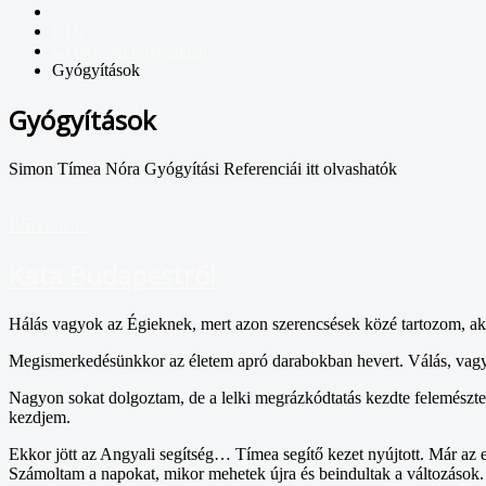
STN
Gyógyítási referenciák
Gyógyítások
Gyógyítások
Simon Tímea Nóra Gyógyítási Referenciái itt olvashatók
Bővebben...
Kata Budapestről
Hálás vagyok az Égieknek, mert azon szerencsések közé tartozom, a
Megismerkedésünkkor az életem apró darabokban hevert. Válás, vagyon
Nagyon sokat dolgoztam, de a lelki megrázkódtatás kezdte felemészten
kezdjem.
Ekkor jött az Angyali segítség… Tímea segítő kezet nyújtott. Már a
Számoltam a napokat, mikor mehetek újra és beindultak a változások.