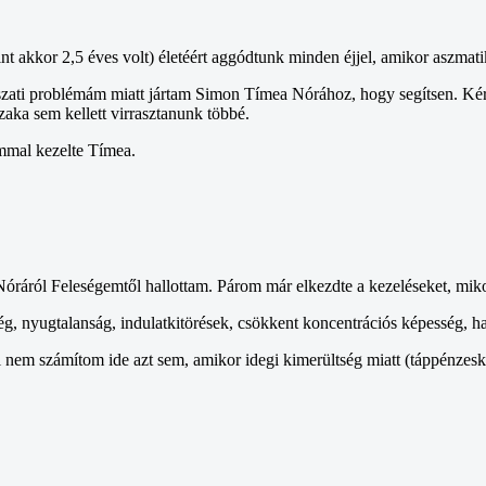
int akkor 2,5 éves volt) életéért aggódtunk minden éjjel, amikor aszmat
szati problémám miatt jártam Simon Tímea Nórához, hogy segítsen. Kért
zaka sem kellett virrasztanunk többé.
ommal kezelte Tímea.
ról Feleségemtől hallottam. Párom már elkezdte a kezeléseket, mikor
g, nyugtalanság, indulatkitörések, csökkent koncentrációs képesség, h
 nem számítom ide azt sem, amikor idegi kimerültség miatt (táppénzesk