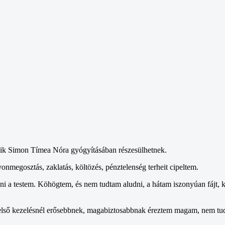
kik Simon Tímea Nóra gyógyításában részesülhetnek.
megosztás, zaklatás, költözés, pénztelenség terheit cipeltem.
i a testem. Köhögtem, és nem tudtam aludni, a hátam iszonyúan fájt, ki
z első kezelésnél erősebbnek, magabiztosabbnak éreztem magam, nem t