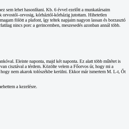
z sem lehet hasonlítani. Kb. 6 évvel ezelőtt a munkatársaim
k orvostól–orvosig, kórháztól-kórházig jutottam. Hihetetlen
agam fölött a plafont, így teltek napjaim nagyon lassan és borzasztó
rlatilag nincs porc a gerincemben, meszesedés azonban annál több.
val. Eleinte naponta, majd két naponta. Ez alatt több műtétet is
e van cisztával a térdem. Közölte velem a Főorvos úr, hogy mi a
, hogy nem akarok tolószékbe kerülni. Ekkor már ismertem M. L-t, Őt
mehettem a kezelésre.