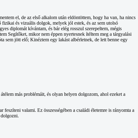
mentem el, de az első alkalom után eldöntöttem, hogy ha van, ha nincs
izikai és vizuális dolgok, melyek jól estek, és az sem utolsó
gyes diplomát kívántam, és bár elég rosszul szerepeltem, mégis
rtem Segítőket, mikor nem éppen nyertesnek ítéltem meg a tárgyalási
ta sem jött elő; Kinéztem egy lakást albérletnek, de lett benne egy
átélem más problémáit, és olyan helyen dolgozom, ahol ezeket a
r feszíteni valami. Ez összességében a családi életemre is rányomta a
 dolgozni.