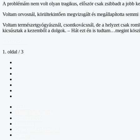
A problémám nem volt olyan tragikus, először csak zsibbadt a jobb kez
Voltam orvosnál, körültekintően megvizsgált és megállapította semmi sz
Voltam természetgyógyásznál, csontkovácsnál, de a helyzet csak romlo
kicsúsztak a kezemből a dolgok. – Hát ezt én is tudtam…megint köszi
Bővebben ...
1. oldal / 3
1
2
3
Főoldal
Aktualitások, hírek
Bemutatkozás
Tanítások
Gyógyítási referenciák
Galéria