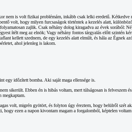
kor nem is volt fizikai problémám, inkább csak lelki eredetű. Kétkedve 
ntő volt, hogy milyen furcsaságok történtek a kezelés alatt, különböző f
 folyamatosan zajlik. Csak néhány dolog kiragadva az évek sorából: Né
gyest ítélt meg az elnök; Vagy néhány fontos tárgyalás előtt szintén ké
flant kellett szednem, de egy kezelés alatt elmúlt, és hála az Égnek azó
rletet, ahol jelenleg is lakom.
 egy időzített bomba. Aki saját maga ellensége is.
ikerült. Ebben én is hibás voltam, mert túlságosan is felveszem és 
an megkaptam.
s volt, migrén gyötört, és folyton úgy éreztem, hogy belülről szét aka
nti, hogy ezen a napon kivontam magam a forgalomból, képtelen voltam