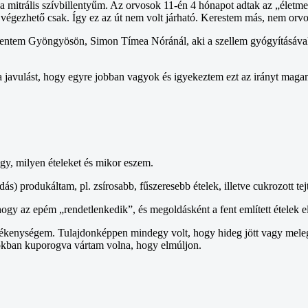
dt a mitrális szívbillentyűm. Az orvosok 11-én 4 hónapot adtak az „élet
sban végezhető csak. Így ez az út nem volt járható. Kerestem más, nem or
lentem Gyöngyösön, Simon Tímea Nóránál, aki a szellem gyógyításával f
javulást, hogy egyre jobban vagyok és igyekeztem ezt az irányt magam 
y, milyen ételeket és mikor eszem.
dás) produkáltam, pl. zsírosabb, fűszeresebb ételek, illetve cukrozott t
ogy az epém „rendetlenkedik”, és megoldásként a fent említett ételek el
ékenységem. Tulajdonképpen mindegy volt, hogy hideg jött vagy meleg, es
rokban kuporogva vártam volna, hogy elmúljon.