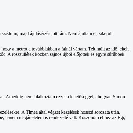
zédülni, majd ájulásérzés jött rám. Nem ájultam el, sikerült
hogy a metrót a továbbiakban a falnál vártam. Telt múlt az idő, eltelt
kőc. A rosszullétek közben sajnos újból előjöttek és egyre sűrűbbek
a baj. Ameddig nem találkoztam ezzel a lehetőséggel, ahogyan Simon
ezelésekre. A Tímea által végzet kezelések hosszú sorozata után,
dbe, hanem magánéletem is rendezetté vált. Köszönöm ehhez az Égi,