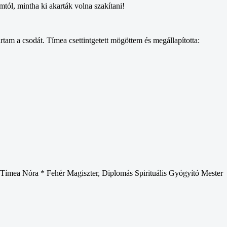
tól, mintha ki akarták volna szakítani!
tam a csodát. Tímea csettintgetett mögöttem és megállapította:
ímea Nóra * Fehér Magiszter, Diplomás Spirituális Gyógyító Mester