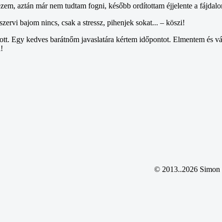
em, aztán már nem tudtam fogni, később ordítottam éjjelente a fájdalom
ervi bajom nincs, csak a stressz, pihenjek sokat... – köszi!
tt. Egy kedves barátnőm javaslatára kértem időpontot. Elmentem és vár
!
© 2013..2026 Simon T