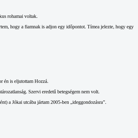
ikus rohamai voltak.
em, hogy a fiamnak is adjon egy időpontot. Tímea jelezte, hogy egy
 én is eljutottam Hozzá.
atározatlanság. Szervi eredetű betegségem nem volt.
ént) a Jókai utcába jártam 2005-ben „ideggondozásra”.