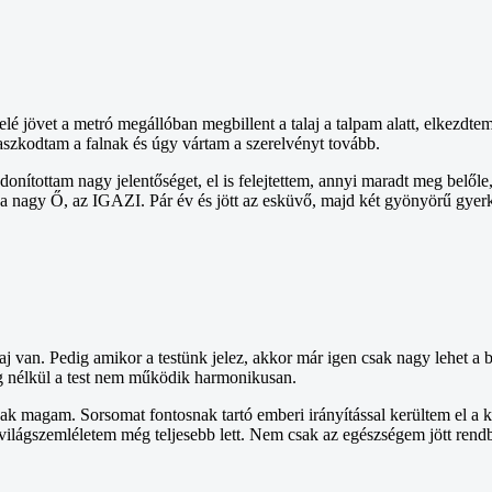
övet a metró megállóban megbillent a talaj a talpam alatt, elkezdtem s
zkodtam a falnak és úgy vártam a szerelvényt tovább.
onítottam nagy jelentőséget, el is felejtettem, annyi maradt meg belőle, 
tt a nagy Ő, az IGAZI. Pár év és jött az esküvő, majd két gyönyörű gyer
baj van. Pedig amikor a testünk jelez, akkor már igen csak nagy lehet 
ég nélkül a test nem működik harmonikusan.
ak magam. Sorsomat fontosnak tartó emberi irányítással kerültem el a k
világszemléletem még teljesebb lett. Nem csak az egészségem jött ren