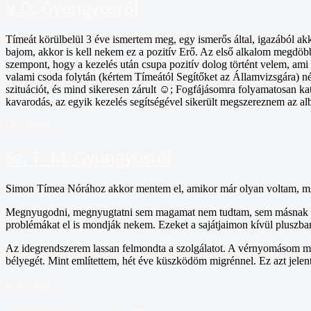
V.D. Gyöngyösről
Tímeát körülbelül 3 éve ismertem meg, egy ismerős által, igazából ak
bajom, akkor is kell nekem ez a pozitív Erő. Az első alkalom megdöbbe
szempont, hogy a kezelés után csupa pozitív dolog történt velem, ami
valami csoda folytán (kértem Tímeától Segítőket az Államvizsgára) né
szituációt, és mind sikeresen zárult ☺; Fogfájásomra folyamatosan kata
kavarodás, az egyik kezelés segítségével sikerült megszereznem az albé
Bővebben ...
Sz. T. M. Gyöngyösről
Simon Tímea Nórához akkor mentem el, amikor már olyan voltam, mint
Megnyugodni, megnyugtatni sem magamat nem tudtam, sem másnak nem s
problémákat el is mondják nekem. Ezeket a sajátjaimon kívül pluszb
Az idegrendszerem lassan felmondta a szolgálatot. A vérnyomásom maga
bélyegét. Mint említettem, hét éve küszködöm migrénnel. Ez azt jele
Bővebben ...