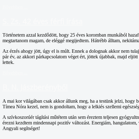
Bővebben ...
S. Zs. 42 éves férfi írása
Történetem azzal kezdődött, hogy 25 éves koromban munkából hazafelé j
megtartanom magam, de eléggé megijedtem. Hátrébb álltam, nekitámas
Az érzés ahogy jött, úgy el is múlt. Ennek a dolognak akkor nem tulajd
pár év, az akkori párkapcsolatom véget ért, jöttek újabbak, majd eljö
lettek.
Bővebben ...
B. N. Jászberényből
A mai kor világában csak akkor állunk meg, ha a testünk jelzi, hogy 
Tímea Nóra kezel, nem is gondoltam, hogy a lelkiés szellemi egészs
A szívkoszorúér tágítási műtétem után sem éreztem teljesen gyógyultn
érezni kezdtem mindennapi pozitív változást. Energiám, hangulatom, 
Angyali segítséget!