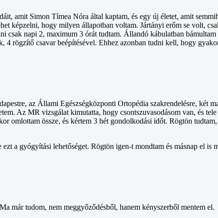
it, amit Simon Tímea Nóra által kaptam, és egy új életet, amit semmihe
et képzelni, hogy milyen állapotban voltam. Jártányi erőm se volt, csa
dni csak napi 2, maximum 3 órát tudtam. Állandó kábulatban bámultam m
k, 4 rögzítő csavar beépítésével. Ehhez azonban tudni kell, hogy gyako
estre, az Állami Egészségközponti Ortopédia szakrendelésre, két mankó
 életem. Az MR vizsgálat kimutatta, hogy csontszuvasodásom van, és tel
kkor omlottam össze, és kértem 3 hét gondolkodási időt. Rögtön tudtam
 ezt a gyógyítási lehetőséget. Rögtön igen-t mondtam és másnap el is 
. Ma már tudom, nem meggyőződésből, hanem kényszerből mentem el.