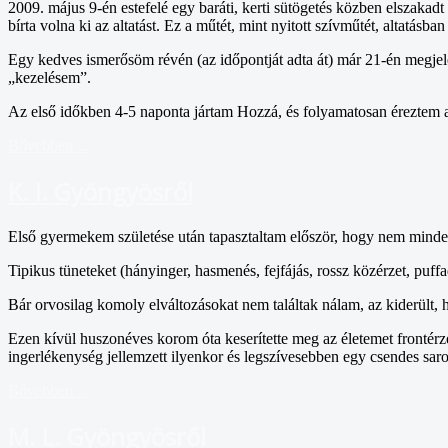
2009. május 9-én estefelé egy baráti, kerti sütögetés közben elszaka
bírta volna ki az altatást. Ez a műtét, mint nyitott szívműtét, altatá
Egy kedves ismerősöm révén (az időpontját adta át) már 21-én megje
„kezelésem”.
Az első időkben 4-5 naponta jártam Hozzá, és folyamatosan éreztem a 
Bővebben ...
K. I. Gyöngyösről
Első gyermekem születése után tapasztaltam először, hogy nem mindeg
Tipikus tüneteket (hányinger, hasmenés, fejfájás, rossz közérzet, puffa
Bár orvosilag komoly elváltozásokat nem találtak nálam, az kiderült, h
Ezen kívül huszonéves korom óta keserítette meg az életemet frontérz
ingerlékenység jellemzett ilyenkor és legszívesebben egy csendes sa
Bővebben ...
M. L. Gyöngyösről