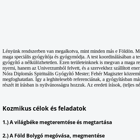
Lényünk rendszerben van megalkotva, mint minden más e Földön. Mégho
maga speciális gyógyítója és gyógymódja. A test koordinálásában a test
gyógyító a nélkülözhetetlen. Ezen területeinknek is megvan a maga r
nyerni, hanem az Univerzumból felvett, és a szervekhez szállított energ
Nóra Diplomás Spirituális Gyógyító Mester; Fehér Magiszter közreműk
megfoghatatlan. Így a leghitelesebb referenciának, a gyógyításban má
részét itt írásban is nyilvánosságra hozzuk. Az eredeti írások, (teljes
Kozmikus célok és feladatok
1.) A világbéke megteremtése és megtartása
2.) A Föld Bolygó megóvása, megmentése