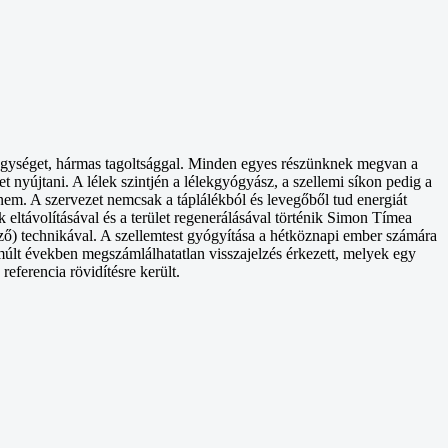
 egységet, hármas tagoltsággal. Minden egyes részünknek megvan a
 nyújtani. A lélek szintjén a lélekgyógyász, a szellemi síkon pedig a
em. A szervezet nemcsak a táplálékból és levegőből tud energiát
k eltávolításával és a terület regenerálásával történik Simon Tímea
ő) technikával. A szellemtest gyógyítása a hétköznapi ember számára
lmúlt években megszámlálhatatlan visszajelzés érkezett, melyek egy
referencia rövidítésre került.