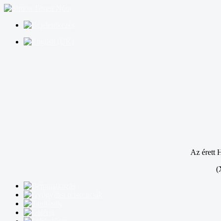
Az érett 
(