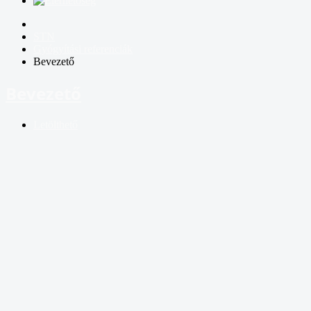
STN
Gyógyítási referenciák
Bevezető
Bevezető
Letölthető