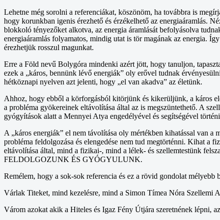
Lehetne még sorolni a referenciákat, köszönöm, ha továbbra is megírjá
hogy korunkban igenis érezhető és érzékelhető az energiaáramlás. N
blokkoló tényezőket alkotva, az energia áramlását befolyásolva tudn
energiaáramlás folyamatos, mindig utat is tör magának az energia. Így 
érezhetjük rosszul magunkat.
Erre a Föld nevű Bolygóra mindenki azért jött, hogy tanuljon, tapasz
ezek a „káros, bennünk lévő energiák” oly erővel tudnak érvényesül
hétköznapi nyelven azt jelenti, hogy „el van akadva” az életünk.
Ahhoz, hogy ebből a körforgásból kitörjünk és kikerüljünk, a kár
a probléma gyökereinek eltávolítása által az is megszüntethető. A sze
gyógyítások alatt a Mennyei Atya engedélyével és segítségével történi
A „káros energiák” el nem távolítása oly mértékben kihatással van a m
probléma feldolgozása és elengedése nem tud megtörténni. Kihat a fiz
eltávolítása által, mind a fizikai-, mind a lélek- és szellemt
FELDOLGOZUNK ÉS GYÓGYULUNK.
Remélem, hogy a sok-sok referencia és ez a rövid gondolat mélyebb bet
Várlak Titeket, mind kezelésre, mind a Simon Tímea Nóra Szellemi A
Várom azokat akik a Hiteles és Igaz Fény Útjára szeretnének lépni, azo