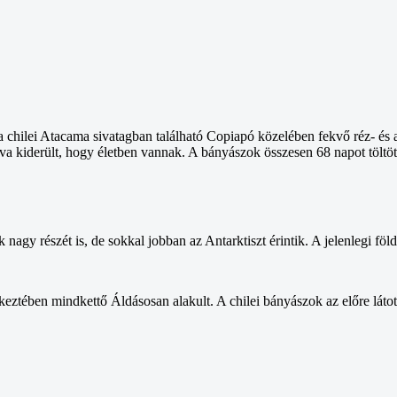
chilei Atacama sivatagban található Copiapó közelében fekvő réz- és
a kiderült, hogy életben vannak. A bányászok összesen 68 napot töltöt
k nagy részét is, de sokkal jobban az Antarktiszt érintik. A jelenlegi fö
ztében mindkettő Áldásosan alakult. A chilei bányászok az előre látott