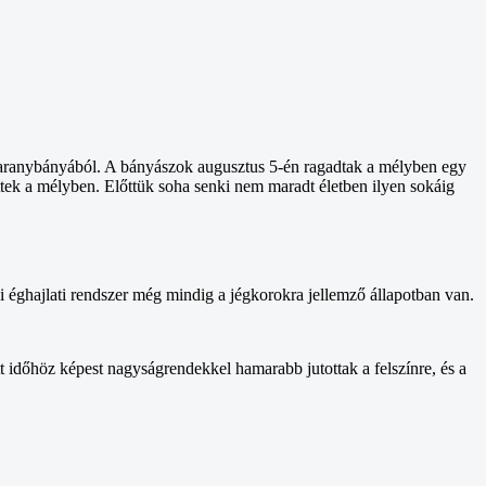
 aranybányából. A bányászok augusztus 5-én ragadtak a mélyben egy
tek a mélyben. Előttük soha senki nem maradt életben ilyen sokáig
ldi éghajlati rendszer még mindig a jégkorokra jellemző állapotban van.
 időhöz képest nagyságrendekkel hamarabb jutottak a felszínre, és a