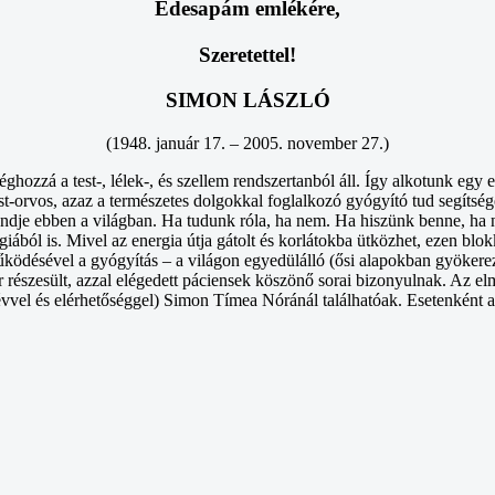
Édesapám emlékére,
Szeretettel!
SIMON LÁSZLÓ
(1948. január 17. – 2005. november 27.)
zzá a test-, lélek-, és szellem rendszertanból áll. Így alkotunk egy
-orvos, azaz a természetes dolgokkal foglalkozó gyógyító tud segítséget
endje ebben a világban. Ha tudunk róla, ha nem. Ha hiszünk benne, ha n
iából is. Mivel az energia útja gátolt és korlátokba ütközhet, ezen blok
ödésével a gyógyítás – a világon egyedülálló (ősi alapokban gyökerez
r részesült, azzal elégedett páciensek köszönő sorai bizonyulnak. Az e
 névvel és elérhetőséggel) Simon Tímea Nóránál találhatóak. Esetenként a 