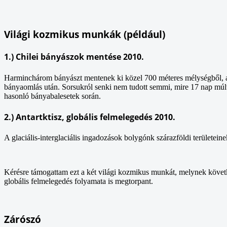
Világi kozmikus munkák (például)
1.) Chilei bányászok mentése 2010.
Harminchárom bányászt mentenek ki közel 700 méteres mélységből, a 
bányaomlás után. Sorsukról senki nem tudott semmi, mire 17 nap múlv
hasonló bányabalesetek során.
2.) Antartktisz, globális felmelegedés 2010.
A glaciális-interglaciális ingadozások bolygónk szárazföldi területeine
Kérésre támogattam ezt a két világi kozmikus munkát, melynek követke
globális felmelegedés folyamata is megtorpant.
Zárószó