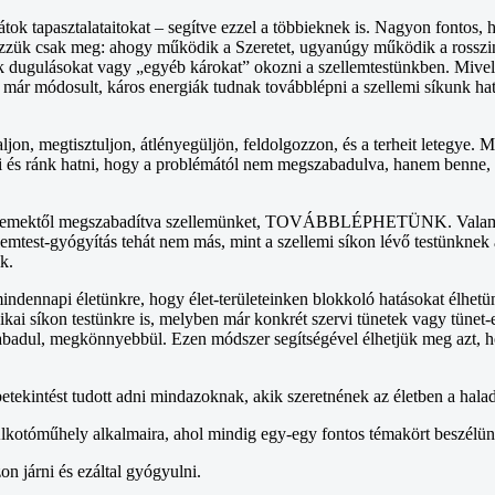
tok tapasztalataitokat – segítve ezzel a többieknek is. Nagyon fontos, 
ézzük csak meg: ahogy működik a Szeretet, ugyanúgy működik a rosszi
ak dugulásokat vagy „egyéb károkat” okozni a szellemtestünkben. Mivel
már módosult, káros energiák tudnak továbblépni a szellemi síkunk határ
taljon, megtisztuljon, átlényegüljön, feldolgozzon, és a terheit leteg
ni és ránk hatni, hogy a problémától nem megszabadulva, hanem benne
os elemektől megszabadítva szellemünket, TOVÁBBLÉPHETÜNK. Valamin
llemtest-gyógyítás tehát nem más, mint a szellemi síkon lévő testünknek 
k.
indennapi életünkre, hogy élet-területeinken blokkoló hatásokat élhetü
ikai síkon testünkre is, melyben már konkrét szervi tünetek vagy tüne
estünk felszabadul, megkönnyebbül. Ezen módszer segítségével élh
ekintést tudott adni mindazoknak, akik szeretnének az életben a haladás
lkotóműhely alkalmaira, ahol mindig egy-egy fontos témakört beszélün
n járni és ezáltal gyógyulni.