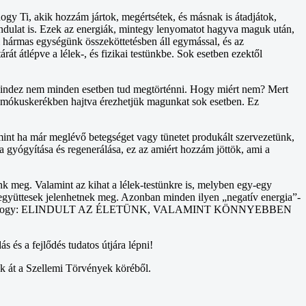
hogy Ti, akik hozzám jártok, megértsétek, és másnak is átadjátok,
ndulat is. Ezek az energiák, mintegy lenyomatot hagyva maguk után,
 hármas egységünk összeköttetésben áll egymással, és az
át átlépve a lélek-, és fizikai testünkbe. Sok esetben ezektől
ye. Mindez nem minden esetben tud megtörténni. Hogy miért nem? Mert
, mókuskerékben hajtva érezhetjük magunkat sok esetben. Ez
t ha már meglévő betegséget vagy tünetet produkált szervezetünk,
a gyógyítása és regenerálása, ez az amiért hozzám jöttök, ami a
nk meg. Valamint az kihat a lélek-testünkre is, melyben egy-egy
t-együttesek jelenhetnek meg. Azonban minden ilyen „negatív energia”-
etjük meg azt, hogy: ELINDULT AZ ÉLETÜNK, VALAMINT KÖNNYEBBEN
 és a fejlődés tudatos útjára lépni!
k át a Szellemi Törvények köréből.