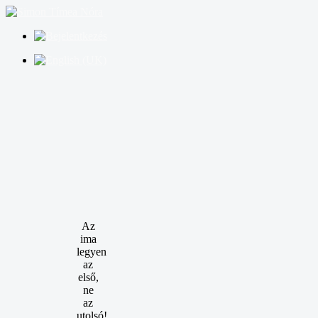
Az
ima
legyen
az
első,
ne
az
utolsó!