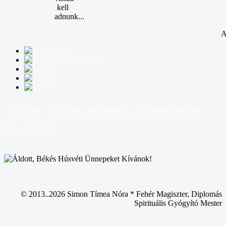
kell
adnunk...
A
Áldott, Békés Húsvéti Ünnepeket
Kívánok!
© 2013..2026 Simon Tímea Nóra * Fehér Magiszter, Diplomás
Spirituális Gyógyító Mester