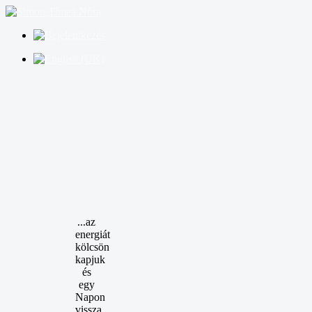
...az
energiát
kölcsön
kapjuk
és
egy
Napon
vissza