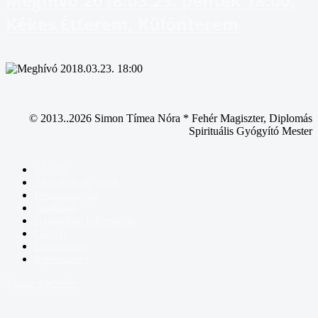
Meghívó 2018.03.23. péntek 18:00,
Kékes Étterem, Különterem
© 2013..2026 Simon Tímea Nóra * Fehér Magiszter, Diplomás
Spirituális Gyógyító Mester
Főoldal
Aktualitások, hírek
Bemutatkozás
Tanítások
Gyógyítási referenciák
Galéria
Elérhetőség
Impresszum
Vissza a tetejére