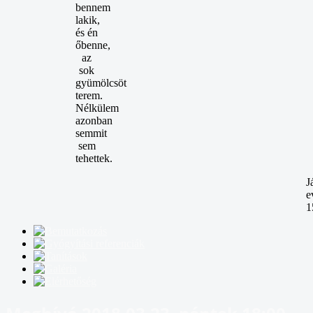
bennem
lakik,
és én
őbenne,
az
sok
gyümölcsöt
terem.
Nélkülem
azonban
semmit
sem
tehettek.
J
e
1