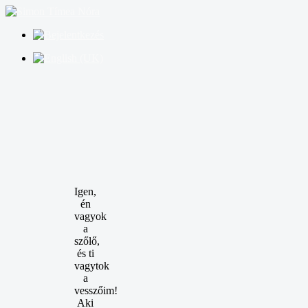
Igen,
én
vagyok
a
szőlő,
és ti
vagytok
a
vesszőim!
Aki