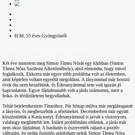
STN
Gyógyítási referenciák
Gyógyítások
H.M. 55 éves Gyöngyösről
H.M. 55 éves Gyöngyösről
Két éve ismertem meg Simon Tímea Nórát egy klubban (Simon
Tímea Nóra Szellemi Alkotóműhely), ahol elmondta, hogy mivel
foglalkozik. Ekkorra már egyre több probléma volt az életemben,
amit képtelen voltam egyedül megoldani. A lányommal már hosszú
évek óta nem beszéltünk, és Édesanyámmal sem volt igazán jó
kapcsolatom. Egyre fájdalmasabb volt a járás számomra, mert a
boka- és térdízületeim begyulladtak.
Tehát bejelentkeztem Tímeához. Pár hónap múlva már meglátogatott
a lányom, és megbeszéltük a sérelmeket. Decemberben már együtt
köszöntöttük a Karácsonyt. Édesanyámmal is javult a viszonyom,
valahogy meghittebb lett. Ízületi problémáim eltűntek, a járás már
nem okoz fájdalmat. A barátaim is észrevették rajtam a pozitív
változást, én pedig őszintén ajánlottam nekik Simon Tímea Nóra