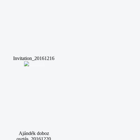
Invitation_20161216
Ajándék doboz
osztás_20161220